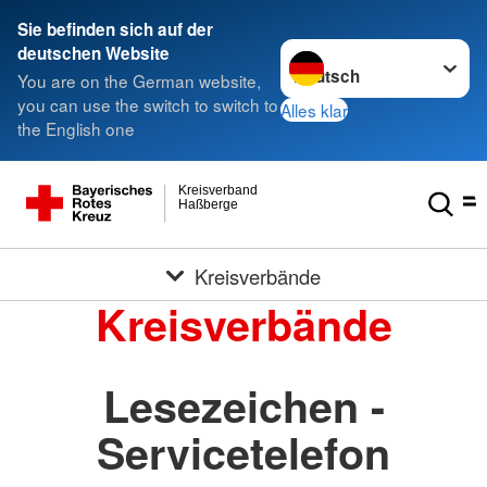
Sie befinden sich auf der
Sprache wechseln zu
deutschen Website
You are on the German website,
you can use the switch to switch to
Alles klar
the English one
Kreisverband
Haßberge
Kreisverbände
Kreisverbände
Lesezeichen -
Servicetelefon