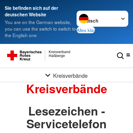
Sie befinden sich auf der
Sprache wechseln zu
deutschen Website
You are on the German website,
you can use the switch to switch to
Alles klar
the English one
Kreisverband
Haßberge
Kreisverbände
Kreisverbände
Lesezeichen -
Servicetelefon