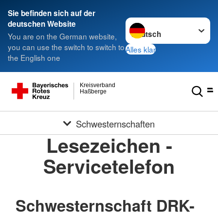
Sie befinden sich auf der
Sprache wechseln zu
deutschen Website
You are on the German website,
you can use the switch to switch to
Alles klar
the English one
Kreisverband
Haßberge
Schwesternschaften
Lesezeichen -
Servicetelefon
Schwesternschaft DRK-