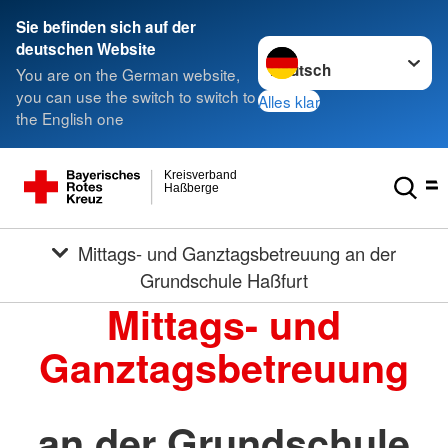
Sie befinden sich auf der
Sprache wechseln zu
deutschen Website
You are on the German website,
you can use the switch to switch to
Alles klar
the English one
Kreisverband
Haßberge
Mittags- und Ganztagsbetreuung an der
Grundschule Haßfurt
Mittags- und
Ganztagsbetreuung
an der Grundschule