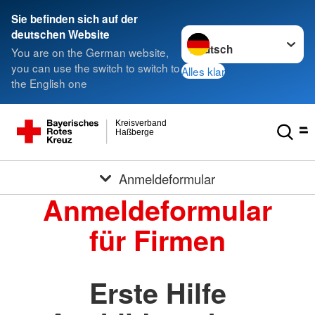
Sie befinden sich auf der
Sprache wechseln zu
deutschen Website
You are on the German website,
you can use the switch to switch to
Alles klar
the English one
Kreisverband
Haßberge
Anmeldeformular
Anmeldeformular
für Firmen
Erste Hilfe