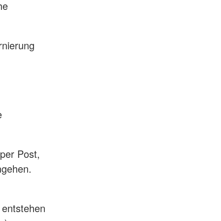
he
rnierung
e
 per Post,
ingehen.
 entstehen