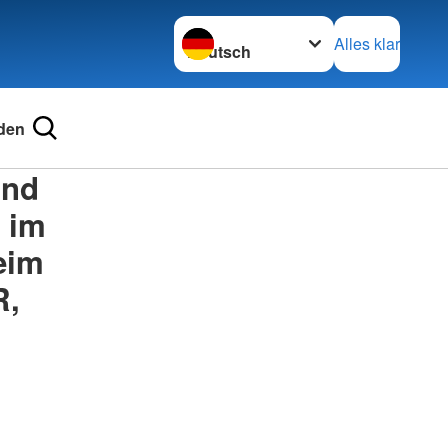
Sprache wechseln zu
Alles klar
den
und
 im
eim
R,