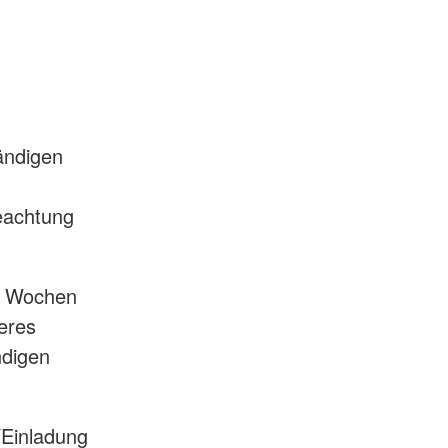
tändigen
Beachtung
ne Wochen
eres
ndigen
/Einladung