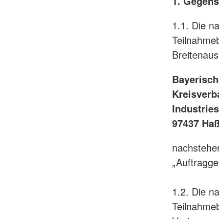
1. Gegens
1.1. Die n
Teilnahmeb
Breitenaus
Bayerisc
Kreisverb
Industrie
97437 Haß
nachstehen
„Auftragge
1.2. Die n
Teilnahme