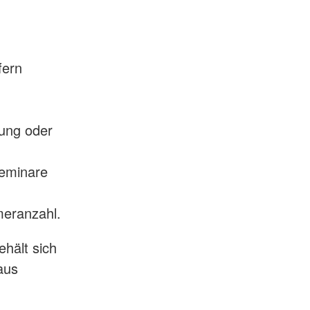
fern
tung oder
Seminare
meranzahl.
hält sich
aus