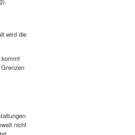
g).
t wird die
, kommt
n Grenzen
staltungen
oweit nicht
tet