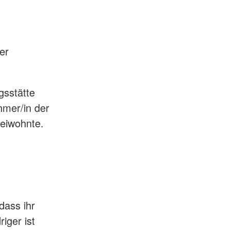
ter
gsstätte
hmer/in der
eiwohnte.
dass ihr
iger ist