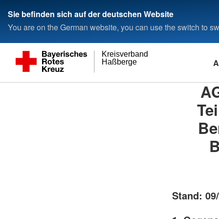
Sie befinden sich auf der deutschen Website
You are on the German website, you can use the switch to swi
Kreisverband
A
Haßberge
AG
Te
Be
B
Stand: 09