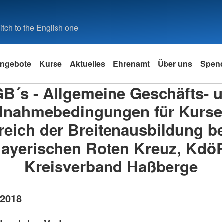
tch to the English one
ngebote
Kurse
Aktuelles
Ehrenamt
Über uns
Spen
B´s - Allgemeine Geschäfts- 
ilnahmebedingungen für Kurse
reich der Breitenausbildung b
ayerischen Roten Kreuz, Kdö
Kreisverband Haßberge
/2018