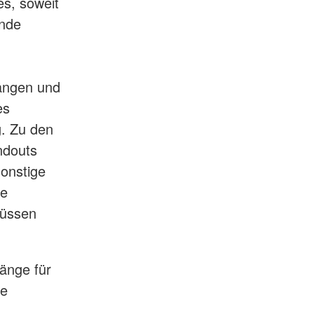
es, soweit
ende
gängen und
es
g. Zu den
ndouts
onstige
ie
müssen
änge für
ie