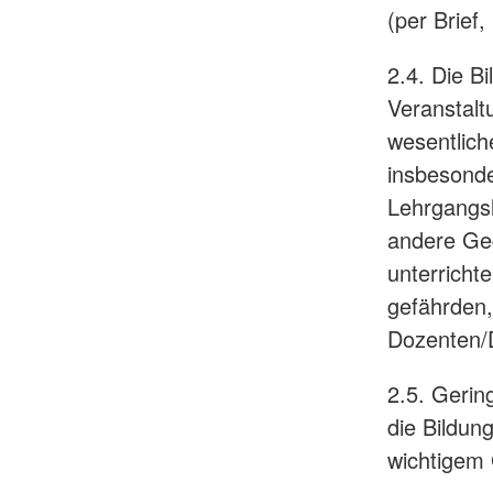
(per Brief
2.4. Die Bi
Veranstalt
wesentlich
insbesond
Lehrgangsl
andere Ge
unterricht
gefährden,
Dozenten/D
2.5. Gerin
die Bildun
wichtigem