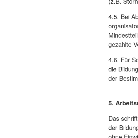
(z.B. Stor
4.5. Bei A
organisato
Mindesttei
gezahlte V
4.6. Für 
die Bildun
der Besti
5. Arbeits
Das schrif
der Bildung
ohne Einwil