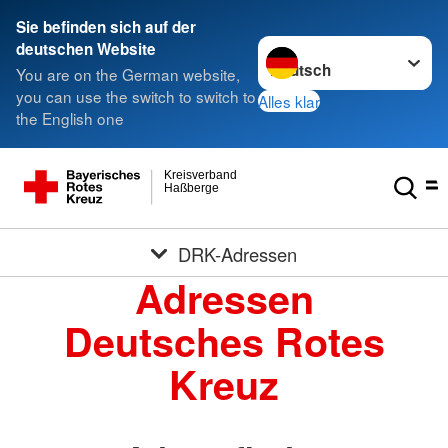
Sie befinden sich auf der
Sprache wechseln zu
deutschen Website
You are on the German website,
you can use the switch to switch to
Alles klar
the English one
Kreisverband
Haßberge
DRK-Adressen
Adressen
Deutsches Rotes
Kreuz