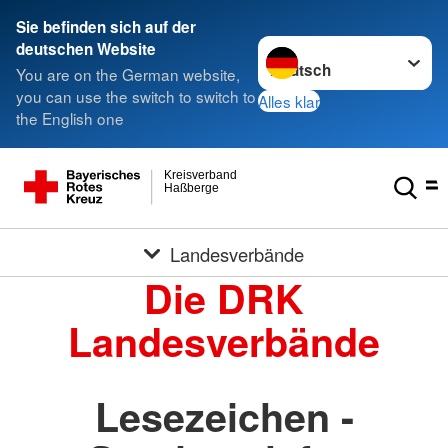
Sie befinden sich auf der
Sprache wechseln zu
deutschen Website
You are on the German website,
you can use the switch to switch to
Alles klar
the English one
Kreisverband
Haßberge
Landesverbände
Die DRK
Landesverbände
Lesezeichen -