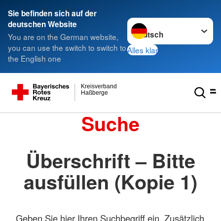
Sie befinden sich auf der
Sprache wechseln zu
deutschen Website
You are on the German website,
you can use the switch to switch to
Alles klar
the English one
Kreisverband
Haßberge
Suche
Überschrift – Bitte
ausfüllen (Kopie 1)
Geben Sie hier Ihren Suchbegriff ein. Zusätzlich