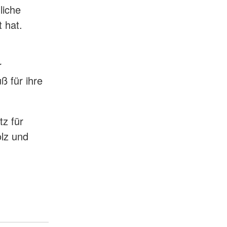
liche
 hat.
r
ß für ihre
tz für
lz und