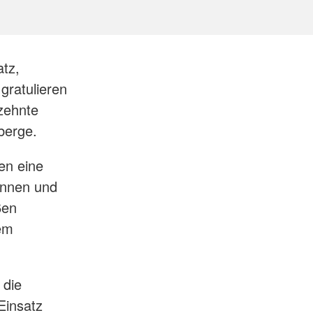
tz,
gratulieren
rzehnte
berge.
ren eine
innen und
ßen
rem
 die
Einsatz