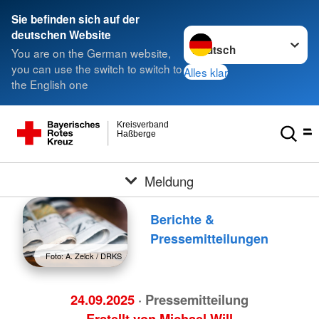
Sie befinden sich auf der
Sprache wechseln zu
deutschen Website
You are on the German website,
you can use the switch to switch to
Alles klar
the English one
Kreisverband
Haßberge
Meldung
Berichte &
Pressemitteilungen
Foto: A. Zelck / DRKS
24.09.2025
· Pressemitteilung
Erstellt von
Michael Will