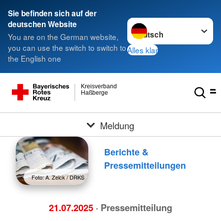
Sie befinden sich auf der
Sprache wechseln zu
deutschen Website
You are on the German website,
you can use the switch to switch to
Alles klar
the English one
Kreisverband
Haßberge
Meldung
Berichte &
Pressemitteilungen
Foto: A. Zelck / DRKS
21.07.2025
· Pressemitteilung