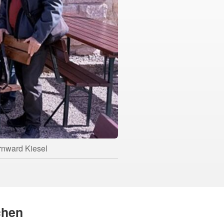
rnward Kiesel
chen