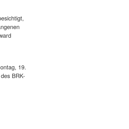
esichtigt,
gangenen
nward
ontag, 19.
. des BRK-