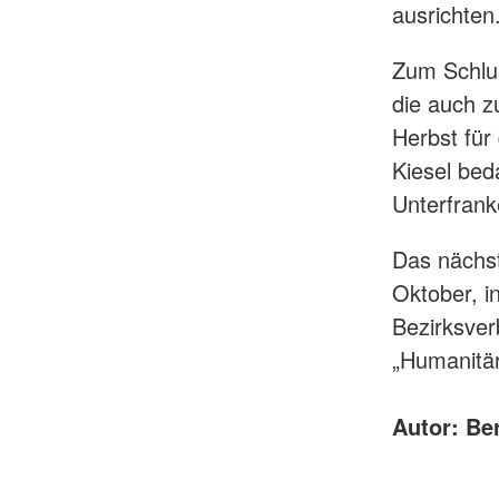
ausrichten
Zum Schlus
die auch z
Herbst für
Kiesel be
Unterfran
Das nächst
Oktober, i
Bezirksve
„Humanitär
Autor: Be