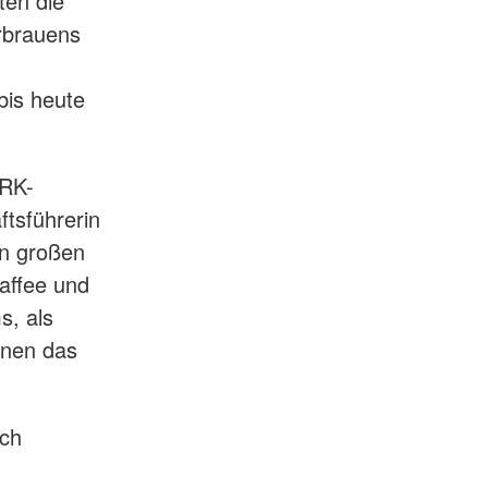
ten die
erbrauens
bis heute
BRK-
tsführerin
en großen
Kaffee und
s, als
enen das
ich