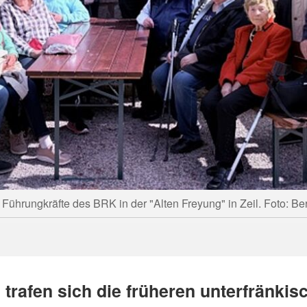
Führungkräfte des BRK in der "Alten Freyung" in Zeil. Foto: Be
 trafen sich die früheren unterfränkis