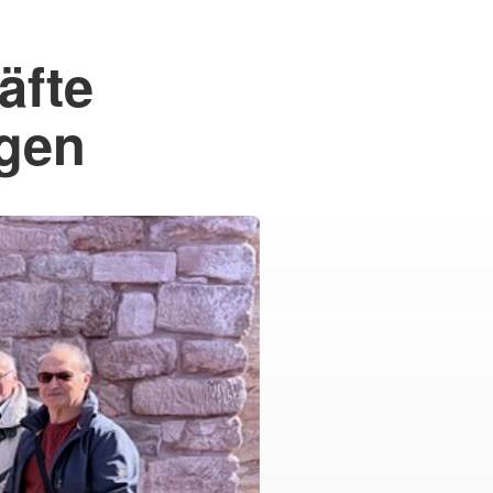
äfte
rgen