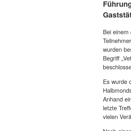
Führung
Gaststät
Bei einem 
Teilnehmer
wurden bes
Begriff „V
beschloss
Es wurde d
Halbmonds 
Anhand ein
letzte Tre
vielen Ver