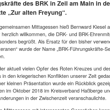
skräfte des BRK in Zeil am Main in de
te „Zur alten Freyung“.
gemeinsamen Mittagessen hieß Bernward Kiesel al
 herzlich willkommen, die DRK- und BRK-Ehrenmit
onders begrüßt. Als Ersatz für den bisher verwe
eteranen“ wurde der Name „BRK-Führungskräfte-Se
en.
er aktuell vielen Opfer des Roten Kreuzes und de
in den kriegerischen Konflikten unserer Zeit geda
er kleinen Präsentation wurde ein Rückblick gezei
ffen im Oktober 2018 im Kreisverband Haßberge un
änderungen in der Zwischenzeit veranschaulichte.