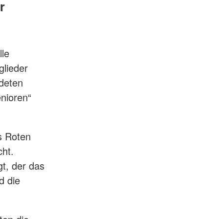
r
le
glieder
ndeten
nioren“
s Roten
cht.
gt, der das
d die