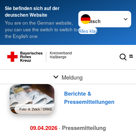
Sie befinden sich auf der
Sprache wechseln zu
deutschen Website
You are on the German website,
you can use the switch to switch to
Alles klar
the English one
Kreisverband
Haßberge
Meldung
Berichte &
Pressemitteilungen
Foto: A. Zelck / DRKS
09.04.2026
· Pressemitteilung