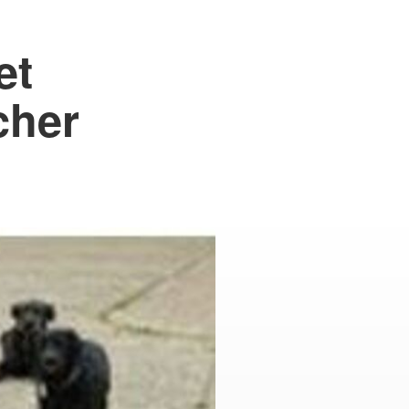
et
cher