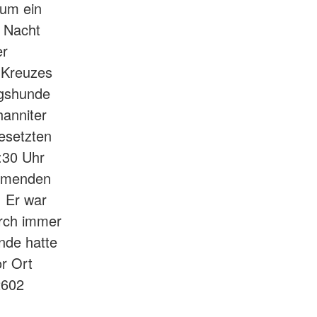
um ein
r Nacht
er
 Kreuzes
ngshunde
hanniter
gesetzten
:30 Uhr
ammenden
. Er war
urch immer
nde hatte
r Ort
2602