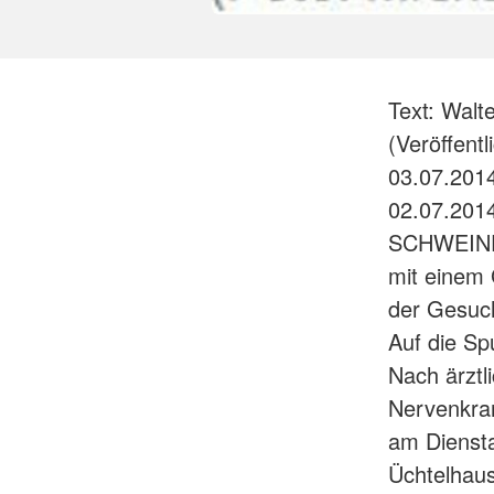
Text: Walt
(Veröffent
03.07.2014
02.07.201
SCHWEINFU
mit einem 
der Gesuch
Auf die Sp
Nach ärztl
Nervenkran
am Diensta
Üchtelhaus