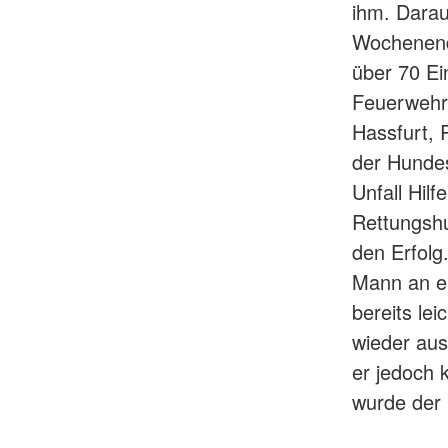
ihm. Dara
Wochenendh
über 70 Ein
Feuerwehr
Hassfurt,
der Hundes
Unfall Hilf
Rettungsh
den Erfol
Mann an ei
bereits le
wieder au
er jedoch 
wurde der