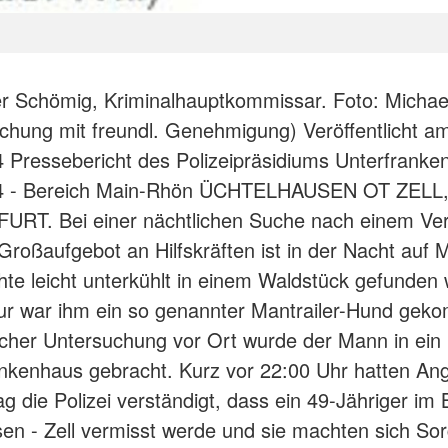
er Schömig, Kriminalhauptkommissar. Foto: Michael
lichung mit freundl. Genehmigung) Veröffentlicht a
 Pressebericht des Polizeipräsidiums Unterfrank
4 - Bereich Main-Rhön ÜCHTELHAUSEN OT ZELL,
RT. Bei einer nächtlichen Suche nach einem Ve
Großaufgebot an Hilfskräften ist in der Nacht auf 
te leicht unterkühlt in einem Waldstück gefunden
ur war ihm ein so genannter Mantrailer-Hund gek
icher Untersuchung vor Ort wurde der Mann in ein
kenhaus gebracht. Kurz vor 22:00 Uhr hatten An
g die Polizei verständigt, dass ein 49-Jähriger im 
en - Zell vermisst werde und sie machten sich S