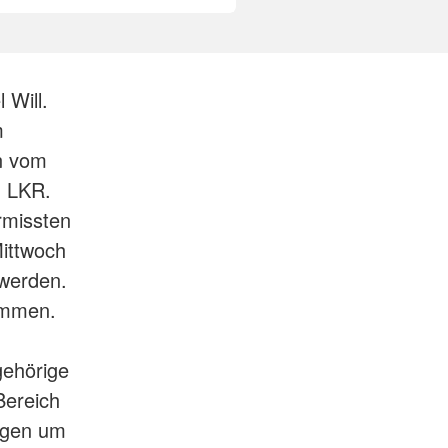
 Will.
m
en vom
 LKR.
rmissten
Mittwoch
 werden.
ommen.
gehörige
Bereich
orgen um