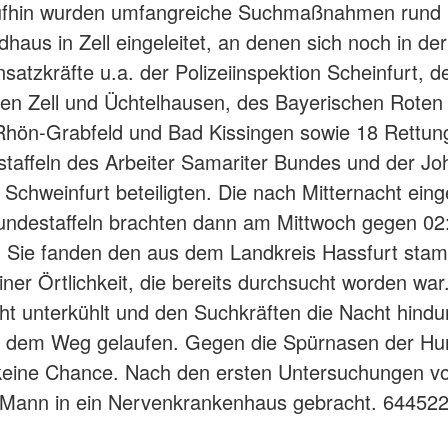
ufhin wurden umfangreiche Suchmaßnahmen rund 
aus in Zell eingeleitet, an denen sich noch in de
satzkräfte u.a. der Polizeiinspektion Scheinfurt, d
en Zell und Üchtelhausen, des Bayerischen Roten
 Rhön-Grabfeld und Bad Kissingen sowie 18 Rettu
taffeln des Arbeiter Samariter Bundes und der Jo
e Schweinfurt beteiligten. Die nach Mitternacht ein
undestaffeln brachten dann am Mittwoch gegen 02
g. Sie fanden den aus dem Landkreis Hassfurt st
ner Örtlichkeit, die bereits durchsucht worden war
icht unterkühlt und den Suchkräften die Nacht hind
s dem Weg gelaufen. Gegen die Spürnasen der Hu
keine Chance. Nach den ersten Untersuchungen vo
 Mann in ein Nervenkrankenhaus gebracht. 64452