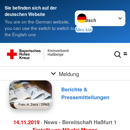
Sie befinden sich auf der
Sprache wechseln zu
deutschen Website
You are on the German website,
you can use the switch to switch to
Alles klar
the English one
Kreisverband
Haßberge
Meldung
Berichte &
Pressemitteilungen
Foto: A. Zelck / DRKS
14.11.2019
· News - Bereitschaft Haßfurt 1
Erstellt von
Nikolai Menna