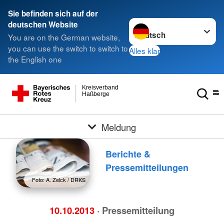
Sie befinden sich auf der
Sprache wechseln zu
deutschen Website
You are on the German website,
you can use the switch to switch to
Alles klar
the English one
Kreisverband
Haßberge
Meldung
Berichte &
Pressemitteilungen
Foto: A. Zelck / DRKS
10.10.2013
· Pressemitteilung