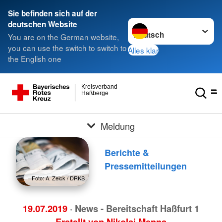
Sie befinden sich auf der
Sprache wechseln zu
deutschen Website
You are on the German website,
you can use the switch to switch to
Alles klar
the English one
Kreisverband
Haßberge
Meldung
Berichte &
Pressemitteilungen
Foto: A. Zelck / DRKS
19.07.2019
· News - Bereitschaft Haßfurt 1
Erstellt von
Nikolai Menna