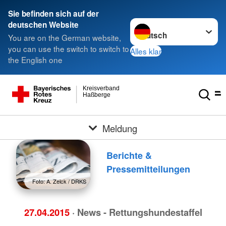
Sie befinden sich auf der
Sprache wechseln zu
deutschen Website
You are on the German website,
you can use the switch to switch to
Alles klar
the English one
Kreisverband
Haßberge
Meldung
Berichte &
Pressemitteilungen
Foto: A. Zelck / DRKS
27.04.2015
· News - Rettungshundestaffel