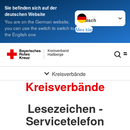
Sie befinden sich auf der
Sprache wechseln zu
deutschen Website
You are on the German website,
you can use the switch to switch to
Alles klar
the English one
Kreisverband
Haßberge
Kreisverbände
Kreisverbände
Lesezeichen -
Servicetelefon