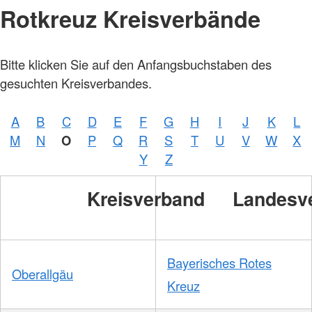
Rotkreuz Kreisverbände
Bitte klicken Sie auf den Anfangsbuchstaben des
gesuchten Kreisverbandes.
A
B
C
D
E
F
G
H
I
J
K
L
M
N
O
P
Q
R
S
T
U
V
W
X
Y
Z
Kreisverband
Landesv
Bayerisches Rotes
Oberallgäu
Kreuz