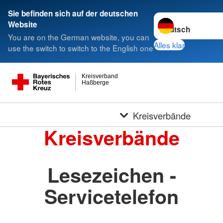
Sie befinden sich auf der deutschen
Sprache wechseln 
Website
You are on the German website, you can
Alles klar
use the switch to switch to the English one
Kreisverband
Haßberge
Kreisverbände
Kreisverbände
Lesezeichen -
Servicetelefon