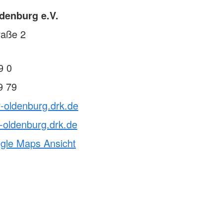
denburg e.V.
raße 2
9 0
9 79
v-oldenburg.drk.de
-oldenburg.drk.de
ogle Maps Ansicht