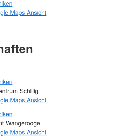
niken
ogle Maps Ansicht
haften
niken
trum Schillig
ogle Maps Ansicht
niken
unt Wangerooge
ogle Maps Ansicht