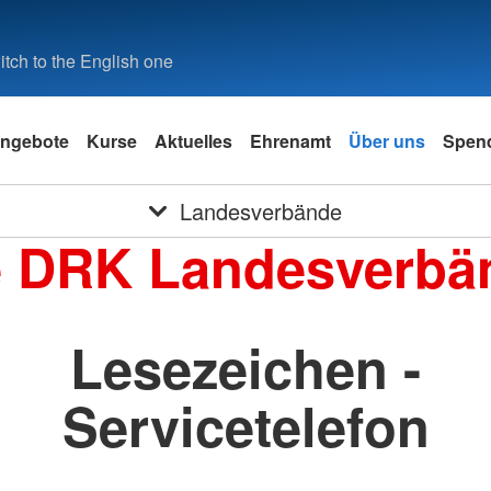
tch to the English one
ngebote
Kurse
Aktuelles
Ehrenamt
Über uns
Spen
Landesverbände
e DRK Landesverbä
Lesezeichen -
Servicetelefon