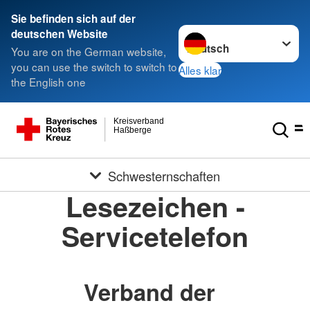
Sie befinden sich auf der
Sprache wechseln zu
deutschen Website
You are on the German website,
you can use the switch to switch to
Alles klar
the English one
Kreisverband
Haßberge
Schwesternschaften
Lesezeichen -
Servicetelefon
Verband der