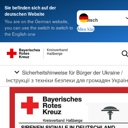
Sie befinden sich auf der
Sprache wechseln zu
deutschen Website
You are on the German website,
you can use the switch to switch to
Alles klar
the English one
Kreisverband
Haßberge
Sicherheitshinweise für Bürger der Ukraine /
Інструкції з техніки безпеки для громадян Украї