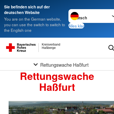
Sie befinden sich auf der
Sprache wechseln zu
deutschen Website
You are on the German website,
you can use the switch to switch to
Alles klar
the English one
Kreisverband
Haßberge
Rettungswache Haßfurt
Rettungswache
Haßfurt