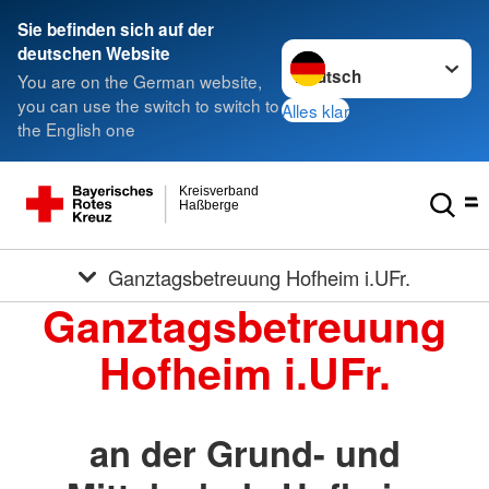
Sie befinden sich auf der
Sprache wechseln zu
deutschen Website
You are on the German website,
you can use the switch to switch to
Alles klar
the English one
Kreisverband
Haßberge
Ganztagsbetreuung Hofheim i.UFr.
Ganztagsbetreuung
Hofheim i.UFr.
an der Grund- und