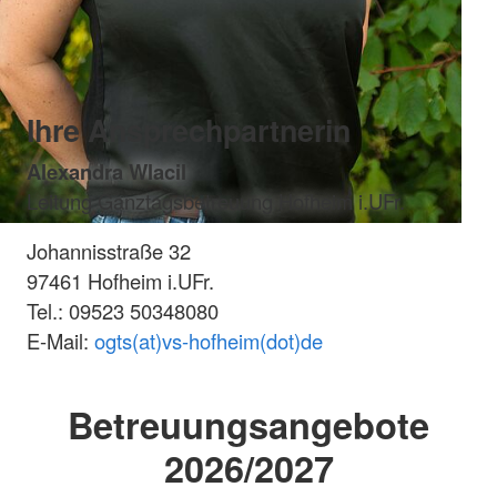
Ihre Ansprechpartnerin
Alexandra Wlacil
Leitung Ganztagsbetreuung Hofheim i.UFr.
Johannisstraße 32
97461 Hofheim i.UFr.
Tel.: 09523 50348080
E-Mail:
ogts(at)vs-hofheim(dot)de
Betreuungsangebote
2026/2027