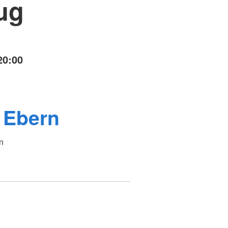
ug
20:00
 Ebern
n