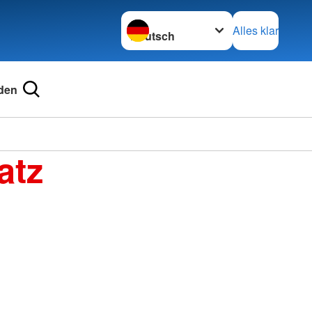
Sprache wechseln zu
Alles klar
den
atz