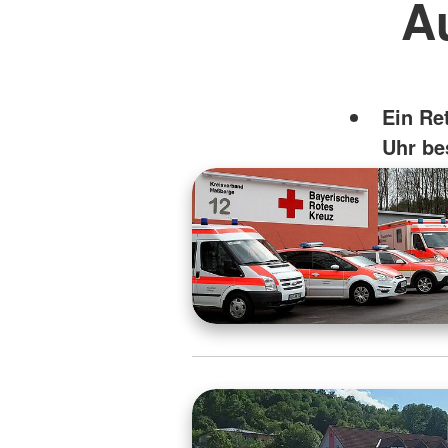
A
Ein Re
Uhr be