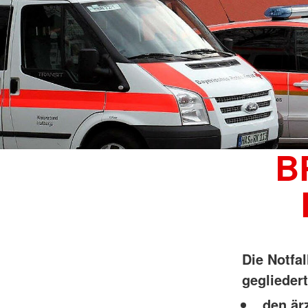
B
Die Notfal
gegliedert
den är