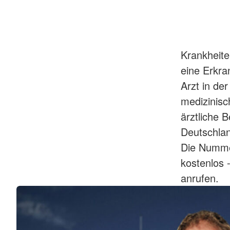
Krankheite
eine Erkra
Arzt in de
medizinisc
ärztliche B
Deutschlan
Die Nummer
kostenlos 
anrufen.