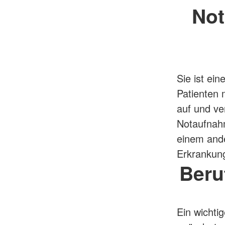
Not
Sie ist ei
Patienten 
auf und ver
Notaufnahm
einem ande
Erkrankung
Beru
Ein wichti