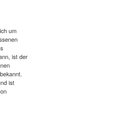
sich um
assenen
us
nn, ist der
onen
 bekannt.
nd ist
fon