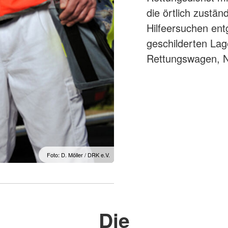
die örtlich zustän
Hilfeersuchen ent
geschilderten Lage
Rettungswagen, N
Foto: D. Möller / DRK e.V.
Die