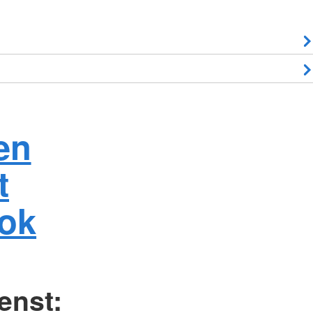
en
t
ook
enst: