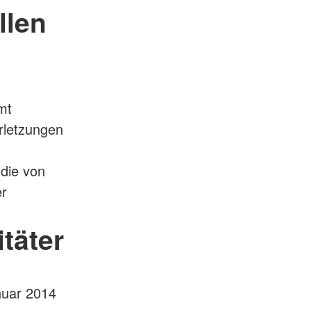
llen
mt
rletzungen
 die von
er
täter
anuar 2014