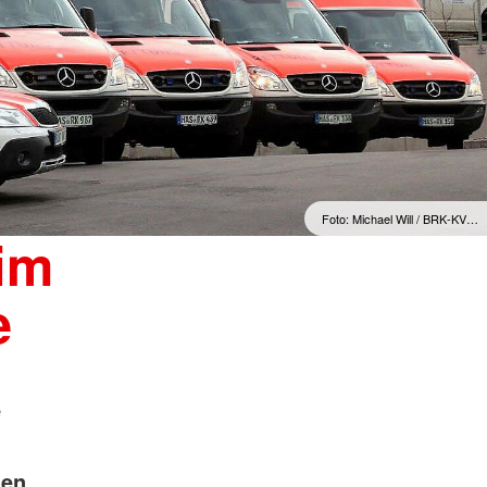
Foto: Michael Will / BRK-KV…
im
e
e
nen