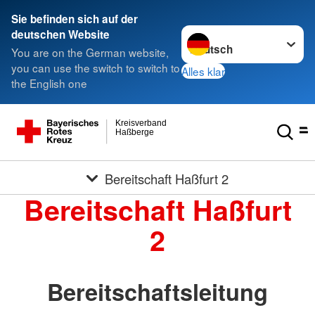
Sie befinden sich auf der
Sprache wechseln zu
deutschen Website
You are on the German website,
you can use the switch to switch to
Alles klar
the English one
Kreisverband
Haßberge
Bereitschaft Haßfurt 2
Bereitschaft Haßfurt
2
Bereitschaftsleitung