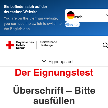
Sie befinden sich auf der
Sprache wechseln zu
deutschen Website
You are on the German website,
you can use the switch to switch to
Alles klar
the English one
Kreisverband
Haßberge
Eignungstest
Der Eignungstest
Überschrift – Bitte
ausfüllen