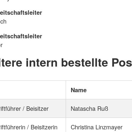
reitschaftsleiter
ech
reitschaftsleiter
er
tere intern bestellte Po
Name
iftführer / Beisitzer
Natascha Ruß
iftführerin / Beisitzerin
Christina Linzmayer