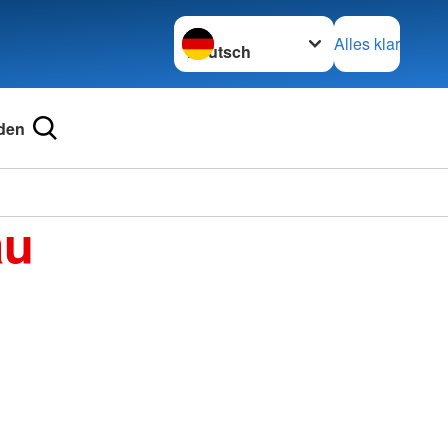
Sprache wechseln zu
Alles klar
den
au