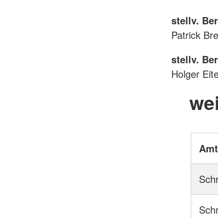
stellv. Be
Patrick Br
stellv. Be
Holger Eit
wei
Amt
Schr
Schr