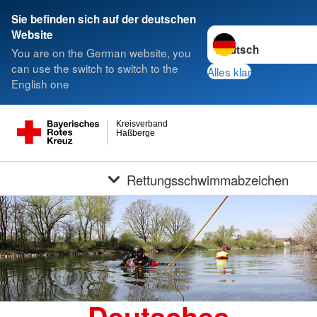
Sie befinden sich auf der deutschen
Sprache wechseln zu
Website
You are on the German website, you
can use the switch to switch to the
Alles klar
English one
Kreisverband
Haßberge
Rettungsschwimmabzeichen
Deutsches