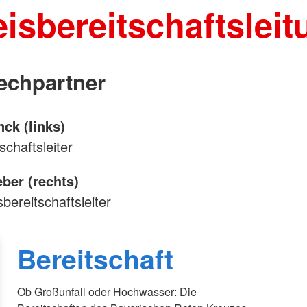
eisbereitschaftsleit
echpartner
ck (links)
schaftsleiter
ber (rechts)
isbereitschaftsleiter
Bereitschaft
Ob Großunfall oder Hochwasser: Die