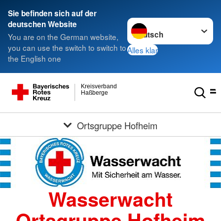
Sie befinden sich auf der
Sprache wechseln zu
deutschen Website
You are on the German website,
you can use the switch to switch to
Alles klar
the English one
Kreisverband
Haßberge
Ortsgruppe Hofheim
Wasserwacht
Ortsgruppe Hofheim